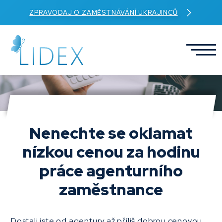
ZPRAVODAJ O ZAMĚSTNÁVÁNÍ UKRAJINCŮ
Nenechte se oklamat
nízkou cenou za hodinu
práce agenturního
zaměstnance
Dostali jste od agentury až příliš dobrou cenovou