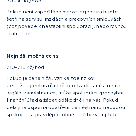
20–30 Kč/hod
Pokud není započítána marže, agentura buďto
šetří na servisu, mzdách a pracovních smlouvách
(což povede k nestabilní spolupráci), nebo rovnou
krátí daně.
Nejnižší možná cena:
210–215 Kč/hod
Pokud je cena nižší, vzniká zde riziko!
Jestliže agentura řádně neodvádí daně a nemá
legální zaměstnance, může spolupráci zpochybnit
finanční úřad a žádat odškodné i na vás. Pokud
dělá jiná úsporná opatření, zaměstnanci nebudou
spokojeni a pravděpodobně o ně brzy přijdete.