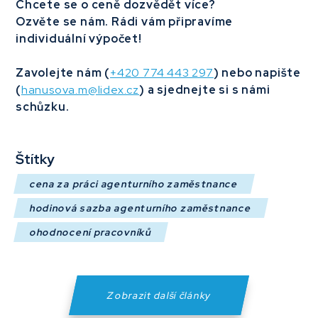
Chcete se o ceně dozvědět více?
Ozvěte se nám. Rádi vám připravíme
individuální výpočet!
Zavolejte nám (
+420 774 443 297
) nebo napište
(
hanusova.m@lidex.cz
) a sjednejte si s námi
schůzku.
Štítky
cena za práci agenturního zaměstnance
hodinová sazba agenturního zaměstnance
ohodnocení pracovníků
Zobrazit další články