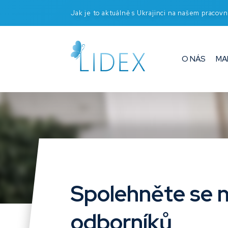
Jak je to aktuálně s Ukrajinci na našem pracovn
O NÁS
MA
Spolehněte se na
odborníků