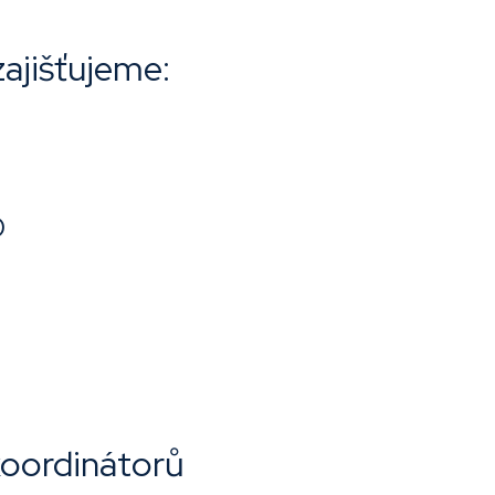
zajišťujeme:
)
koordinátorů