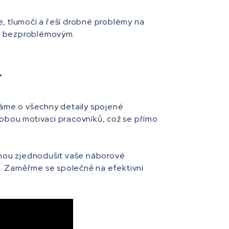
je, tlumočí a řeší drobné problémy na
m a bezproblémovým.
.
ráme o všechny detaily spojené
odobou motivaci pracovníků, což se přímo
mohou zjednodušit vaše náborové
as. Zaměřme se společně na efektivní