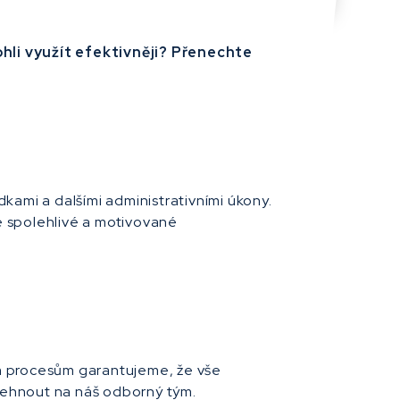
hli využít efektivněji? Přenechte
dkami a dalšími administrativními úkony.
áte spolehlivé a motivované
ím procesům garantujeme, že vše
olehnout na náš odborný tým.