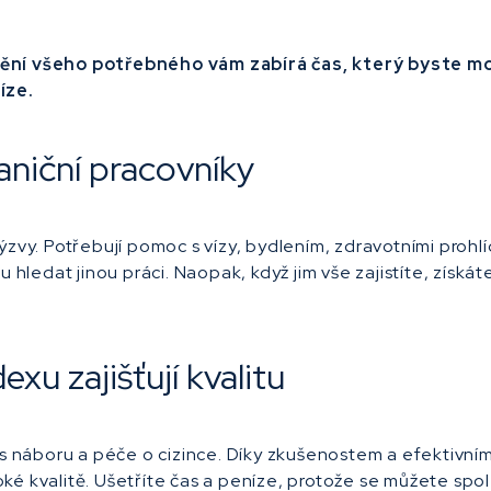
tění všeho potřebného vám zabírá čas, který byste mo
íze.
aniční pracovníky
ýzvy. Potřebují pomoc s vízy, bydlením, zdravotními prohlí
u hledat jinou práci. Naopak, když jim vše zajistíte, získ
xu zajišťují kvalitu
ces náboru a péče o cizince. Díky zkušenostem a efektivn
ké kvalitě. Ušetříte čas a peníze, protože se můžete sp