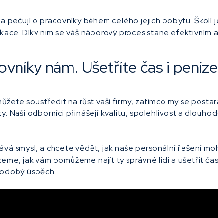
 a pečují o pracovníky během celého jejich pobytu. Školí 
likace. Díky nim se váš náborový proces stane efektivní
vníky nám. Ušetříte čas i peníze
žete soustředit na růst vaší firmy, zatímco my se posta
y. Naši odborníci přinášejí kvalitu, spolehlivost a dlouh
dává smysl, a chcete vědět, jak naše personální řešení 
žeme, jak vám pomůžeme najít ty správné lidi a ušetřit č
uhodobý úspěch.