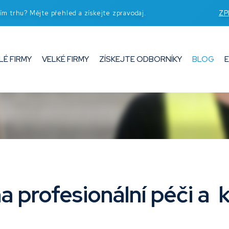
ím trhu? Mějte přehled a získejte zpravodaj.
ZP
LÉ FIRMY
VELKÉ FIRMY
ZÍSKEJTE ODBORNÍKY
BLOG
 profesionální péči a kv