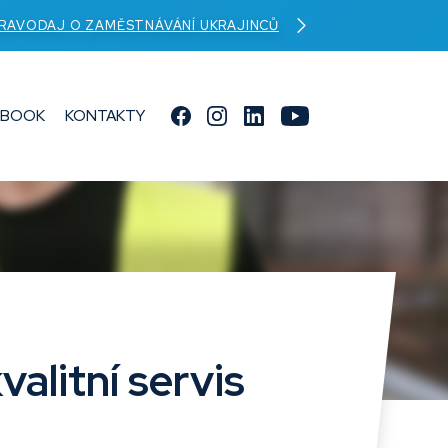
RAVODAJ O ZAMĚSTNÁVÁNÍ UKRAJINCŮ
EBOOK
KONTAKTY
alitní servis