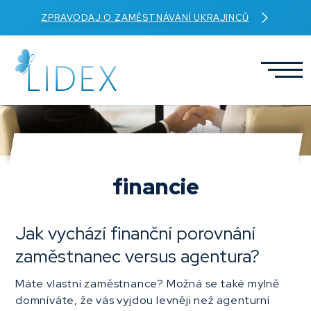
ZPRAVODAJ O ZAMĚSTNÁVÁNÍ UKRAJINCŮ
financie
Jak vychází finanční porovnání
zaměstnanec versus agentura?
Máte vlastní zaměstnance? Možná se také mylně
domníváte, že vás vyjdou levněji než agenturní