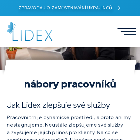
ZPRAVODAJ O ZAMĚSTNÁVÁNÍ UKRAJINCŮ
nábory pracovníků
Jak Lidex zlepšuje své služby
Pracovní trh je dynamické prostředí, a proto ani my
nestagnujeme. Neustále zlepšujeme své služby
a zvyšujeme jejich přínos pro klienty. Na co se
zaměřujeme především? Hledáme nové zdroje