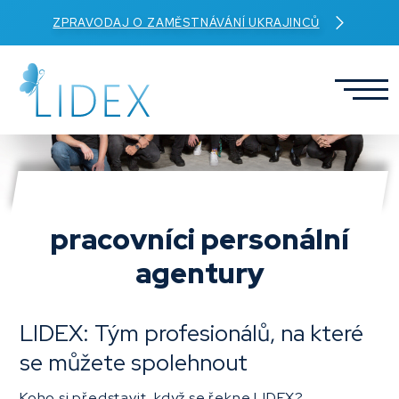
ZPRAVODAJ O ZAMĚSTNÁVÁNÍ UKRAJINCŮ
pracovníci personální
agentury
LIDEX: Tým profesionálů, na které
se můžete spolehnout
Koho si představit, když se řekne LIDEX?