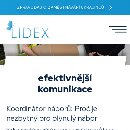
ZPRAVODAJ O ZAMĚSTNÁVÁNÍ UKRAJINCŮ
efektivnější
komunikace
Koordinátor náborů: Proč je
nezbytný pro plynulý nábor
V dynamickém světě náboru zaměstnanců hraje